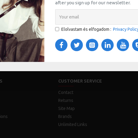
after you sign up for our newsletter.
Elolvastam és elfogadom :
Privacy Polic
S
CUSTOMER SERVICE
Contact
Returns
Site Map
ions
Brands
Unlimited Links