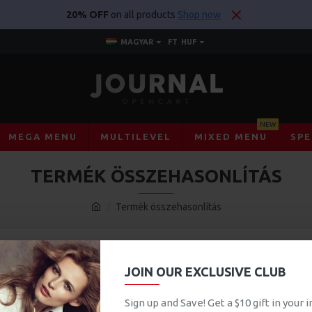
20% OFF
on all products
Shop now
MAGYAR
FT
HUF
NEW
MEGA MENU
MULTILEVEL
MIXED MENU
SPE
TERMÉK ÖSSZEHASONLÍTÁS
Termék összehasonlítás
JOIN OUR EXCLUSIVE CLUB
Sign up and Save! Get a $10 gift in your