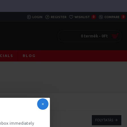
LOGIN
REGISTER
WISHLIST
0
COMPARE
0
0 termék - 0Ft
CIALS
BLOG
FOLYTATÁS
 inbox immediately