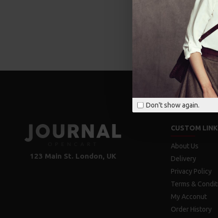
Don't show again.
CUSTOM LINK
About Us
123 Main St. London, UK
Delivery
Privacy Policy
Terms & Condit
My Acconut
Order History