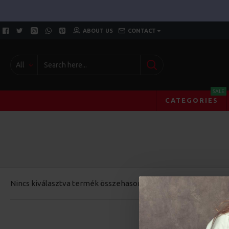
ABOUT US
CONTACT
All
SALE
CATEGORIES
Nincs kiválasztva termék összehasonlítása.