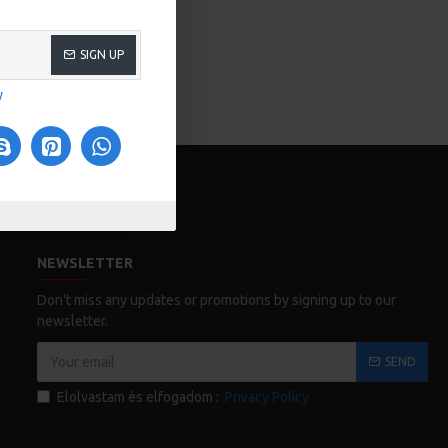
SIGN UP
y
NEWSLETTER
Don't miss any updates or promotions by signing up to our
newsletter.
SEND
Elolvastam és elfogadom :
Privacy Policy