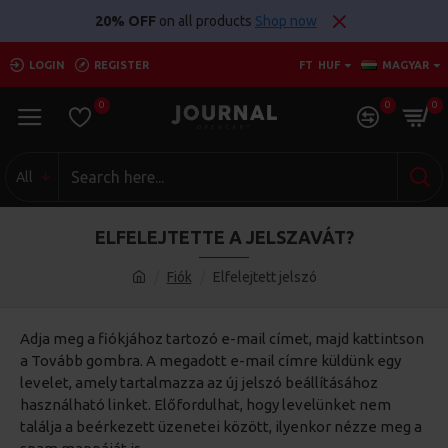
20% OFF
on all products
Shop now
LOGIN
REGISTER
FT
HUF
MAGYAR
0
0
0
All
ELFELEJTETTE A JELSZAVÁT?
Fiók
Elfelejtett jelszó
Adja meg a fiókjához tartozó e-mail címet, majd kattintson
a Tovább gombra. A megadott e-mail címre küldünk egy
levelet, amely tartalmazza az új jelszó beállításához
használható linket. Előfordulhat, hogy levelünket nem
találja a beérkezett üzenetei között, ilyenkor nézze meg a