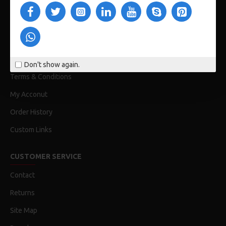
CUSTOM LINKS
About Us
Delivery
Privacy Policy
Don't show again.
Terms & Conditions
My Acconut
Order History
Custom Links
CUSTOMER SERVICE
Contact
Returns
Site Map