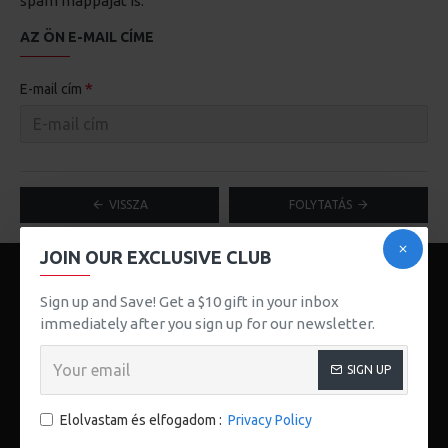
spam mappáját is.
AZ ÖN E-MAIL CÍME
E-mail cím
VISSZA
FOLYTATÁS
JOIN OUR EXCLUSIVE CLUB
Sign up and Save! Get a $10 gift in your inbox
immediately after you sign up for our newsletter.
SIGN UP
123 Main St. London, UK
Elolvastam és elfogadom :
Privacy Policy